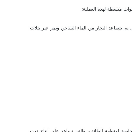
وات مبسطة لهذه العملية:
: هذه هي الخطوة الأهم والأكثر حساسية. يتم وضع بتلات الورد في وعاء خاص، ثم يسخن الماء في وعاء آخر متصل به. يتصاعد البخار من الماء الساخن ويمر عبر بتلات 
يتميز عطر الورد الطائفي برائحته الفريدة والنقية، والتي لا تضاهيها أي رائحة أخرى. يرجع ذلك إلى الظروف المناخية الخاصة لمنطقة الطائف، والتي تساعد على إنتاج زيت 