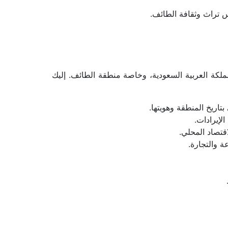
س تراث وثقافة الطائف.
مهرجان الورد الطائفي ليس مجرد احتفال سنوي، بل هو حدث يحمل في طياته أهمية اقتصادية وثقافية وسياحية كبيرة للمملكة العربية السعودية، وخاصة منطقة الطائف. إليك 
بتاريخ المنطقة وهويتها.
لإيرادات.
قتصاد المحلي.
 والتجارة.