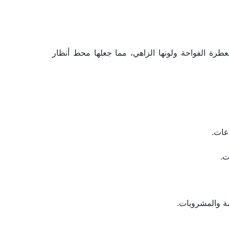
الورد الطائفي هو أكثر من مجرد زهرة، فهو رمز لمدينة الطائف وعنوان لجمالها وعراقتها. تشتهر هذه الزهرة برائحتها العطرة الفواحة ولونها الزاهي، مما جعلها محط أنظار 
اعات.
ت.
مة والمشروبات.