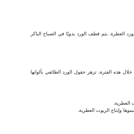
يعتبر موسم قطف الورد الطائفي من أجمل المواسم في الطائف، حيث يتوافد الزوار للاستمتاع بجمال الطبيعة ورائحة الورد العطرة. يتم قطف الورد يدويًا في الصباح الباكر 
موسم قطف الورد الطائفي يبدأ عادة نهاية شهر مارس وأوائل شهر أبريل ويستمر لمدة تتراوح ما بين 35 إلى 45 يوماً. خلال هذه الفترة، تزهر حقول الورد الطائفي بألوانها 
 العطرية.
وها وإنتاج الزيوت العطرية.