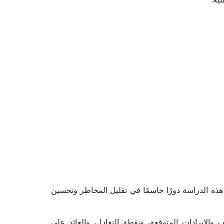
 وإنتاج العطور هي بمثابة خارطة الطريق التي توجه المستثمر نحو تحقيق أهدافه. تلعب هذه الدراسة دورًا حاسمًا في تقليل المخاطر وتحسين 
 على تقييم الجوانب المالية للمشروع، مثل التكاليف والإيرادات المتوقعة، ونقطة التعادل، والعائد على 