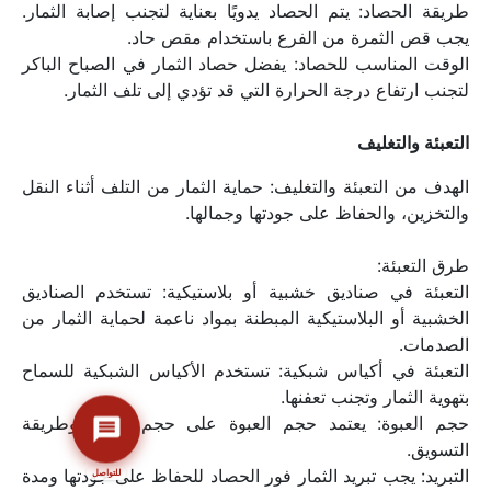
طريقة الحصاد: يتم الحصاد يدويًا بعناية لتجنب إصابة الثمار. 
يجب قص الثمرة من الفرع باستخدام مقص حاد.
الوقت المناسب للحصاد: يفضل حصاد الثمار في الصباح الباكر 
لتجنب ارتفاع درجة الحرارة التي قد تؤدي إلى تلف الثمار.
التعبئة والتغليف
الهدف من التعبئة والتغليف: حماية الثمار من التلف أثناء النقل 
والتخزين، والحفاظ على جودتها وجمالها.
طرق التعبئة:
التعبئة في صناديق خشبية أو بلاستيكية: تستخدم الصناديق 
الخشبية أو البلاستيكية المبطنة بمواد ناعمة لحماية الثمار من 
ممثل الشركة ١
الصدمات.
أ
دراسات الجدوى
01010824559
1
التعبئة في أكياس شبكية: تستخدم الأكياس الشبكية للسماح 
الإقتصادية
ممثل الشركة ٢
ب
بتهوية الثمار وتجنب تعفنها.
الإستشارات الإدارية
01008118692
2
والإقتصادية
حجم العبوة: يعتمد حجم العبوة على حجم الثمار وطريقة 
ممثل الشركة ٣
الاستشارات التسويقية
ج
3
التسويق.
وأبحاث السوق
01112282106
التبريد: يجب تبريد الثمار فور الحصاد للحفاظ على جودتها ومدة 
للتواصل
التسويق الإلكتروني
4
ممثل الشركة ٤
د