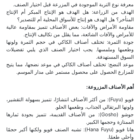
معرفة نوع التربة الموجودة في المزرعة قبل اختيار الصنف.
الهدف من الزراعة: هل الهدف هو الإنتاج المبكر أم الإنتاج 
المتأخر؟ هل الهدف هو إنتاج للأسواق المحلية أم للتصدير؟
مقاومة الأمراض والآفات: بعض الأصناف تتميز بمقاومة عالية 
للأمراض والآفات الشائعة، مما يقلل من تكاليف الإنتاج.
جودة الثمرة: تختلف أصناف الكاكي في حجم الثمرة ولونها 
وطعمها وملمسها. يجب اختيار الصنف الذي يلبي تفضيلات 
السوق المستهدفة.
موعد النضج: تختلف أصناف الكاكي في موعد نضجها، مما يتيح 
للمزارع الحصول على محصول مستمر على مدار الموسم.
أهم الأصناف المزروعة:
فويو (Fuyu): من أكثر الأصناف انتشارًا، تتميز بسهولة التقشير، 
ولونها البرتقالي الجذاب، وطعمها الحلو.
جوشو (Gosho): من الأصناف القديمة، تتميز بجودة ثمارها 
الممتازة وحجمها الكبير.
هانا فويو (Hana Fuyu): تشبه الصنف فويو ولكنها أكبر حجمًا 
وأحلى طعمًا.