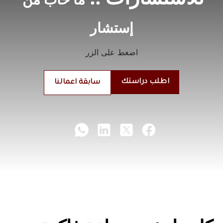
إستشار
اضغط على الزر
اطلب دراستك
سابقة اعمالنا