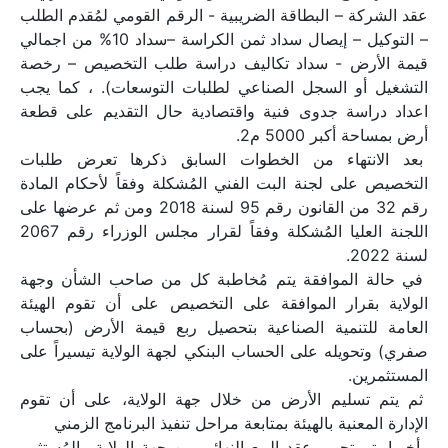
عقد الشركة – البطاقة الضريبية - الرقم القومي لمُقدم الطلب 
– التوكيل – إيصال سداد ثمن الكراسة –سداد 10% من اجمالي 
قيمة الأرض - سداد تكاليف دراسة طلب التخصيص – رخصة 
التشغيل أو السجل الصناعي لطلبات التوسعات). ، كما يجب 
اعداد دراسة جدوى فنية واقتصادية حال التقديم على قطعة 
أرض بمساحة أكبر 5000 م2.
 بعد الانتهاء من الخطوات السابق ذكرها تعرض طلبات 
التخصيص على لجنة البت الفني المُشكلة وفقاً لأحكام المادة 
رقم 32 من القانون رقم 95 لسنة 2018 ومن ثم عرضها على 
اللجنة العليا المُشكلة وفقاً لقرار مجلس الوزراء رقم 2067 
لسنة 2022.
 في حالة الموافقة يتم مُخاطبة كل من صاحب الشأن وجهة 
الولاية بقرار الموافقة على التخصيص على أن تقوم الهيئة 
العامة للتنمية الصناعية بتحصيل ربع قيمة الأرض (بحساب 
صفري) وتحويله على الحساب البنكي لجهة الولاية تيسيراً على 
المستثمرين. 
 ثم يتم تسليم الأرض من خلال جهة الولاية، على أن تقوم 
الإدارة المعنية بالهيئة بمتابعة مراحل تنفيذ البرنامج الزمني 
وأخيرا يتم تحرير عقد البيع النهائي بين جهة الولاية والمُستثمر 