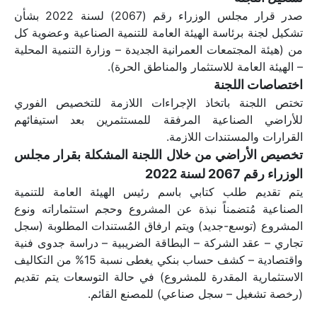
صدر قرار مجلس الوزراء رقم (2067) لسنة 2022 بشأن 
تشكيل لجنة برئاسة الهيئة العامة للتنمية الصناعية وعضوية كل 
من (هيئة المجتمعات العمرانية الجديدة – وزارة التنمية المحلية 
– الهيئة العامة للاستثمار والمناطق الحرة).
اختصاصات اللجنة 
تختص اللجنة باتخاذ الإجراءات اللازمة للتخصيص الفوري 
للأراضي الصناعية المرفقة للمستثمرين بعد استيفائهم 
القرارات والمستندات اللازمة.
تخصيص الأراضي من خلال اللجنة المشكلة بقرار مجلس 
الوزراء رقم 2067 لسنة 2022
يتم تقديم طلب كتابي باسم رئيس الهيئة العامة للتنمية 
الصناعية مُتضمناً نبذة عن المشروع وحجم استثماراته ونوع 
المشروع (توسع-جديد) ويتم ارفاق المُستندات المطلوبة (سجل 
تجاري – عقد الشركة – البطاقة الضريبية – دراسة جدوى فنية 
واقتصادية – كشف حساب بنكي يغطى نسبة 15% من التكاليف 
الاستثمارية المقدرة للمشروع) في حالة التوسعات يتم تقديم 
(رخصة تشغيل – سجل صناعي) للمصنع القائم.