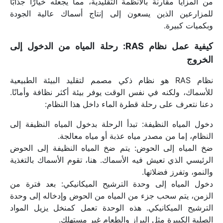
من المزايا مقارنة بالأنظمة التقليدية، مما يجعله خيارًا جذابًا 
للمزارعين الذين يسعون إلى إنتاج أسماك عالية الجودة 
وبكميات كبيرة.
كيفية عمل نظام RAS: رحلة المياه من الدخول إلى 
الخروج
نظام RAS هو نظام ذكي مصمم لتقليد البيئة الطبيعية 
للأسماك، ولكنه في نفس الوقت يوفر بيئة أكثر نظافة وأمانًا. 
دعنا نتعرف على رحلة قطرة الماء داخل هذا النظام:
دخول المياه النظيفة: تبدأ الرحلة بدخول المياه النظيفة إلى 
النظام، إما من مصدر مياه عذبة أو مياه معالجة.
ضخ المياه إلى الحوض: يتم ضخ المياه النظيفة إلى الحوض 
الرئيسي الذي تعيش فيه الأسماك. هنا، تقوم الأسماك بالتغذية 
والنمو، وتفرز فضلاتها.
دخول المياه إلى وحدة الترشيح الميكانيكي: بعد فترة من 
الزمن، يتم سحب جزء من المياه من الحوض وإدخاله إلى وحدة 
الترشيح الميكانيكي. هذه الوحدة تعمل كمنخل يزيل المواد 
الصلبة الكبيرة مثل البراز والطعام غير مستهلك.