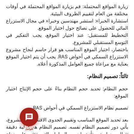
زيارة المواقع المحتملة: قم بزيارة المواقع المحتملة في أوقات 
مختلفة من العام لتقييم الظروف البيئية.
استشارة الخبراء: استشر مهندسين وخبراء في مجال الاستزراع 
المائي للحصول على نصائح حول اختيار الموقع.
التخطيط للمستقبل: عند اختيار الموقع، يجب التفكير في 
التوسع المستقبلي للمشروع.
باختصار، اختيار الموقع المناسب هو قرار حاسم لنجاح مشروع 
الاستزراع السمكي في أحواض RAS. يجب أن يتم اختيار الموقع 
بعناية مع مراعاة جميع العوامل المذكورة أعلاه.
ثالثاً: تصميم النظام:
حجم النظام: تحديد حجم النظام بناءً على حجم الإنتاج اختيار 
ممثل الشركة ١
أ
الموقع:
دراسات الجدوى
01010824559
1
الإقتصادية
ممثل الشركة ٢
تصميم نظام الاستزراع السمكي في أحواض RAS
ب
الإستشارات الإدارية
01008118692
2
والإقتصادية
ممثل الشركة ٣
الاستشارات التسويقية
بعد تحديد الموقع المناسب وتقييم الجدوى الاقتصادية للمشروع، 
ج
3
وأبحاث السوق
01112282106
يأتي دور تصميم النظام نفسه. تصميم النظام هو عملية دقيقة 
للتواصل
التسويق الإلكتروني
4
ممثل الشركة ٤
د