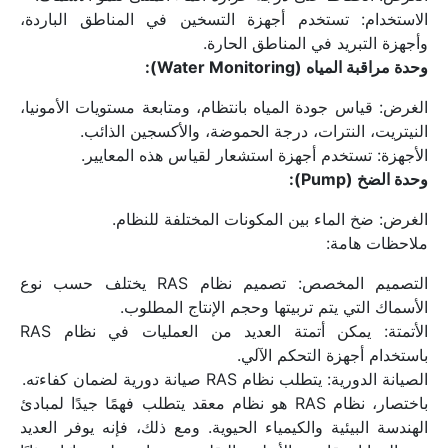
الاستخدام: تستخدم أجهزة التسخين في المناطق الباردة، 
وأجهزة التبريد في المناطق الحارة.
وحدة مراقبة المياه (Water Monitoring):
الغرض: قياس جودة المياه بانتظام، ومتابعة مستويات الأمونيا، 
النيتريت، النترات، درجة الحموضة، والأكسجين الذائب.
الأجهزة: تستخدم أجهزة استشعار لقياس هذه المعايير.
وحدة الضخ (Pump):
الغرض: ضخ الماء بين المكونات المختلفة للنظام.
ملاحظات هامة:
التصميم المخصص: تصميم نظام RAS يختلف حسب نوع 
الأسماك التي يتم تربيتها وحجم الإنتاج المطلوب.
الأتمتة: يمكن أتمتة العديد من العمليات في نظام RAS 
باستخدام أجهزة التحكم الآلي.
الصيانة الدورية: يتطلب نظام RAS صيانة دورية لضمان كفاءته.
باختصار، نظام RAS هو نظام معقد يتطلب فهمًا جيدًا لمبادئ 
الهندسة البيئية والكيمياء الحيوية. ومع ذلك، فإنه يوفر العديد 