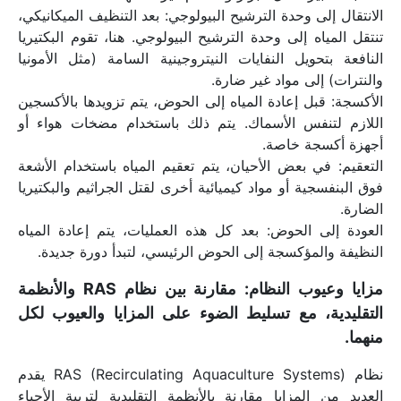
الانتقال إلى وحدة الترشيح البيولوجي: بعد التنظيف الميكانيكي، 
تنتقل المياه إلى وحدة الترشيح البيولوجي. هنا، تقوم البكتيريا 
النافعة بتحويل النفايات النيتروجينية السامة (مثل الأمونيا 
والنترات) إلى مواد غير ضارة.
الأكسجة: قبل إعادة المياه إلى الحوض، يتم تزويدها بالأكسجين 
اللازم لتنفس الأسماك. يتم ذلك باستخدام مضخات هواء أو 
أجهزة أكسجة خاصة.
التعقيم: في بعض الأحيان، يتم تعقيم المياه باستخدام الأشعة 
فوق البنفسجية أو مواد كيميائية أخرى لقتل الجراثيم والبكتيريا 
الضارة.
العودة إلى الحوض: بعد كل هذه العمليات، يتم إعادة المياه 
النظيفة والمؤكسجة إلى الحوض الرئيسي، لتبدأ دورة جديدة.
مزايا وعيوب النظام: مقارنة بين نظام RAS والأنظمة 
التقليدية، مع تسليط الضوء على المزايا والعيوب لكل 
منهما.
نظام RAS (Recirculating Aquaculture Systems) يقدم 
العديد من المزايا مقارنة بالأنظمة التقليدية لتربية الأحياء 