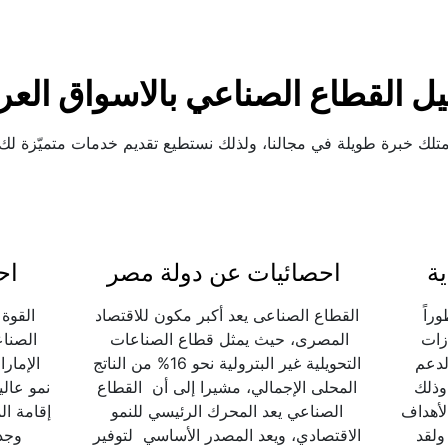
يل القطاع الصناعي بالاسواق العرب
متلك خبرة طويلة في مجالنا، ولذلك نستطيع تقديم خدمات متميّزة لك.
ة
احصائيات عن دولة مصر
اح
شهد القطاع الصناعي بالمملكة تطوراً 
القطاع الصناعى يعد أكبر مكون للاقتصاد 
مطّرداً حقق خلاله العديد من الإنجازات  
المصرى، حيث يمثل قطاع الصناعات  
الباهرة. ويرجع ذلك إلى الاهتمام والدعم 
التحويلية غير البترولية نحو 16% من الناتج 
الذي يجده هذا القطاع من الدولة،  وذلك 
المحلى الإجمالي، مشيرا إلى أن  القطاع 
نظراً للدور الذي يقوم به في تحقيق الأهداف 
الصناعي يعد المحرك الرئيسي للنمو 
الاستراتيجية والاقتصادية  للمملكة. ولقد 
الاقتصادي، ويعد المصدر الأساسي  لتوفير 