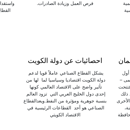
اشتملت جهود الدولة في دعم التنمية 
فرص العمل وزيادة الصادرات.
ية
مان
احصائيات عن دولة الكويت
بادرت الحكومة عام 1983 بإنشاء أول 
يشكل القطاع الصناعي عاملاً قويا لدعم 
منطقة صناعية بالسلطنة تحت مسمى – 
دولة الكويت اقتصاديا وسياسيا لما  لها من 
هيئة  منطقة الرسيل الصناعية – وافتتحت 
تأثير واضح على الاقتصاد العالمي كونها 
عام 1985 م وتقع في العاصمة. بعد ذلك  
إحدى دول الخليج العربي التي  تزود العالم 
أنشئت العديد من المناطق الصناعية الأخرى 
بنسبة جوهرية ومؤثرة من النفط.ويعدالقطاع 
في كل من صحار بمحافظة الباطنة،  
الصناعي هو أحد  القطاعات الرئيسية في 
وريسوت بمحافظة ظفار، ونزوى بمحافظة 
الاقتصاد الكويتي