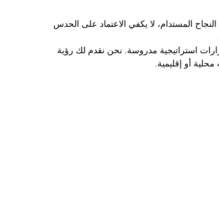
تواجه الشركات في عالم الأعمال اليوم تحديات متزايدة تتطلب اتخاذ قرارات استثمارية دقيقة وسريعة. لتحقيق النجاح المستدام، لا يكفي الاعتماد على الحدس 
 حلولًا شاملة لتحليل قطاعات السوق، مما يمكّن الشركات من اتخاذ قرارات استراتيجية مدروسة. نحن نقدم لك رؤية 
حلية أو إقليمية.